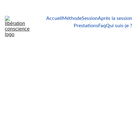
Vous cherchez une solution à vos problèmes ? Parlons-en     
WhatsApp : 06 86 90 40 07
Accueil
Méthode
Session
Après la session
Prestations
Faq
Qui suis-je ?